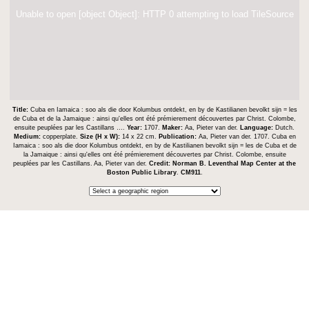
Unable to open [object Object]: HTTP 0 attempting to load TileSource
Title:
Cuba en Iamaica : soo als die door Kolumbus ontdekt, en by de Kastilianen bevolkt sijn = les
de Cuba et de la Jamaique : ainsi qu'elles ont été prémierement découvertes par Christ. Colombe,
ensuite peuplées par les Castillans ….
Year:
1707.
Maker:
Aa, Pieter van der.
Language:
Dutch.
Medium:
copperplate.
Size (H x W):
14 x 22 cm.
Publication:
Aa, Pieter van der. 1707. Cuba en
Iamaica : soo als die door Kolumbus ontdekt, en by de Kastilianen bevolkt sijn = les de Cuba et de
la Jamaique : ainsi qu'elles ont été prémierement découvertes par Christ. Colombe, ensuite
peuplées par les Castillans. Aa, Pieter van der.
Credit:
Norman B. Leventhal Map Center at the
Boston Public Library
.
CM911
.