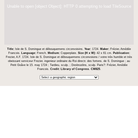
Unable to open [object Object]: HTTP 0 attempting to load TileSource
Title:
Isle de S. Domingue et débouquemens circonvoisins.
Year:
1724.
Maker:
Frézier, Amédée
Francois.
Language:
French.
Medium:
Copperplate.
Size (H x W):
42 x 61 cm.
Publication:
Frezier, A.F. 1724. Isle de S. Domingue et débouquemens circonvoisins / votre très humble et très
obeissant serviceur Frezier, ingenieur ordinaire du Roi directr. des fortons. de S. Domingue ; au
Petit Goâve le 15. may 1724 ; Tardieu, sculp. ; Desbruslins, sculp. Paris?: Frézier, Amédée
Francois.
Credit:
Library of Congress
.
CM825
.