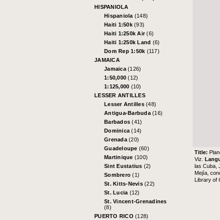
HISPANIOLA
Hispaniola
(148)
Haiti 1:50k
(93)
Haiti 1:250k Air
(6)
Haiti 1:250k Land
(6)
Dom Rep 1:50k
(117)
JAMAICA
Jamaica
(126)
1:50,000
(12)
1:125,000
(10)
LESSER ANTILLES
Lesser Antilles
(48)
Antigua-Barbuda
(16)
Barbados
(41)
Dominica
(14)
Grenada
(20)
Guadeloupe
(60)
Title:
Plan
Martinique
(100)
Viz.
Lang
las Cuba, 
Sint Eustatius
(2)
Mejía, con
Sombrero
(1)
Library of
St. Kitts-Nevis
(22)
St. Lucia
(12)
St. Vincent-Grenadines
(8)
PUERTO RICO
(128)