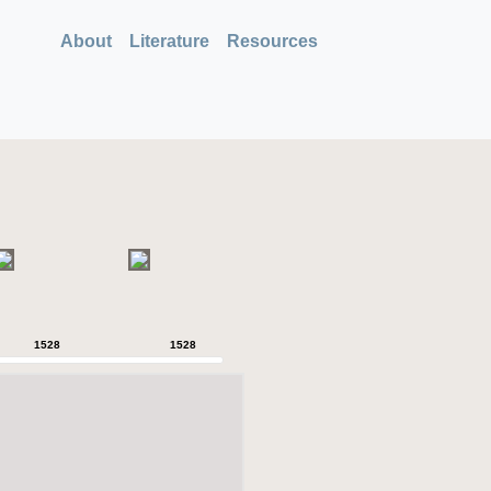
About
Literature
Resources
1528
1528
1528
1528