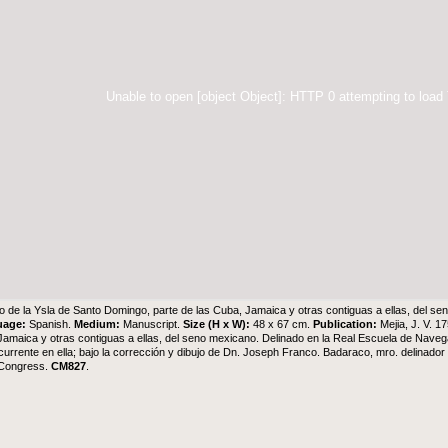
Unable to open [object Object]: HTTP 0 attempting to load
o de la Ysla de Santo Domingo, parte de las Cuba, Jamaica y otras contiguas a ellas, del s
uage:
Spanish.
Medium:
Manuscript.
Size (H x W):
48 x 67 cm.
Publication:
Mejia, J. V. 1
Jamaica y otras contiguas a ellas, del seno mexicano. Delinado en la Real Escuela de Navegaz
currente en ella; bajo la corrección y dibujo de Dn. Joseph Franco. Badaraco, mro. delinado
 Congress
.
CM827
.