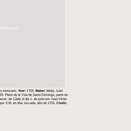
 TileSource
eno mexicano.
Year:
1755.
Maker:
Mejía, Juan
755. Plano de la Ysla de Santo Domingo, parte de
on. de Cádiz el dia 1. de junio por Juan Viztte.
r por S.M. en dha. escuela, año de 1755.
Credit: