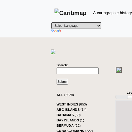
A cartographic history
Search:
15
ALL
(2029)
WEST INDIES
(653)
ABC ISLANDS
(14)
BAHAMAS
(59)
BAY ISLANDS
(1)
BERMUDA
(22)
CUBA-CAYMANS
(222)