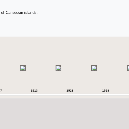
 of Caribbean islands.
07
1513
1528
1528