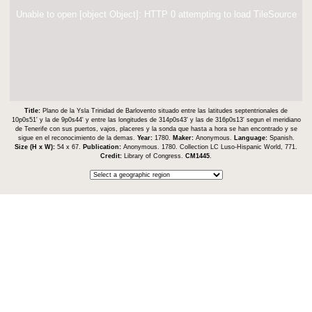
Unable to open [object Object]: HTTP 0 attempting to load TileSource
Title:
Plano de la Ysla Trinidad de Barlovento situado entre las latitudes septentrionales de
10p0s51ʹ y la de 9p0s44ʹ y entre las longitudes de 314p0s43ʹ y las de 316p0s13ʹ segun el meridiano
de Tenerife con sus puertos, vajos, placeres y la sonda que hasta a hora se han encontrado y se
sigue en el reconocimiento de la demas.
Year:
1780.
Maker:
Anonymous.
Language:
Spanish.
Size (H x W):
54 x 67.
Publication:
Anonymous. 1780. Collection LC Luso-Hispanic World, 771.
Credit:
Library of Congress.
CM1445
.