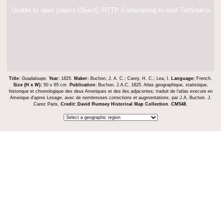
Unable to open [object Object]: HTTP 0 attempting to load TileSource
Title:
Guadaloupe.
Year:
1825.
Maker:
Buchon, J. A. C.; Carey, H. C.; Lea, I.
Language:
French.
Size (H x W):
50 x 65 cm.
Publication:
Buchon, J.A.C. 1825. Atlas geographique, statistique,
historique et chronologique des deux Ameriques et des iles adjacentes; traduit de l'atlas execute en
Amerique d'apres Lesage, avec de nombreuses corrections et augmentations, par J.A. Buchon. J.
Carez Paris.
Credit:
David Rumsey Historical Map Collection
.
CM548
.