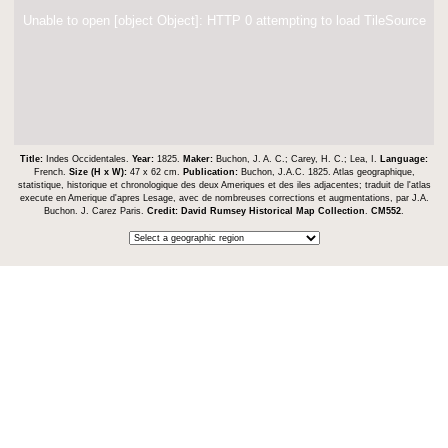
Unable to open [object Object]: HTTP 0 attempting to load TileSource
Title:
Indes Occidentales.
Year:
1825.
Maker:
Buchon, J. A. C.; Carey, H. C.; Lea, I.
Language:
French.
Size (H x W):
47 x 62 cm.
Publication:
Buchon, J.A.C. 1825. Atlas geographique,
statistique, historique et chronologique des deux Ameriques et des iles adjacentes; traduit de l'atlas
execute en Amerique d'apres Lesage, avec de nombreuses corrections et augmentations, par J.A.
Buchon. J. Carez Paris.
Credit:
David Rumsey Historical Map Collection
.
CM552
.