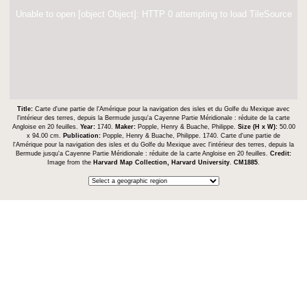
Unable to open [object Object]: HTTP 0 attempting to load TileSource
Title:
Carte d'une partie de l'Amérique pour la navigation des isles et du Golfe du Mexique avec
l'intérieur des terres, depuis la Bermude jusqu'a Cayenne Partie Méridionale : réduite de la carte
Angloise en 20 feuilles.
Year:
1740.
Maker:
Popple, Henry & Buache, Philippe.
Size (H x W):
50.00
x 94.00 cm.
Publication:
Popple, Henry & Buache, Philippe. 1740. Carte d'une partie de
l'Amérique pour la navigation des isles et du Golfe du Mexique avec l'intérieur des terres, depuis la
Bermude jusqu'a Cayenne Partie Méridionale : réduite de la carte Angloise en 20 feuilles.
Credit:
Image from the
Harvard Map Collection, Harvard University
.
CM1885
.