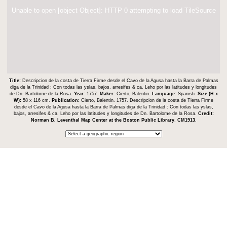
Unable to open [object Object]: HTTP 0 attempting to load TileSource
Title:
Descripcion de la costa de Tierra Firme desde el Cavo de la Agusa hasta la Barra de Palmas
diga de la Trinidad : Con todas las yslas, bajos, arresifes & ca. Leho por las latitudes y longitudes
de Dn. Bartolome de la Rosa.
Year:
1757.
Maker:
Cierto, Balentin.
Language:
Spanish.
Size (H x
W):
58 x 116 cm.
Publication:
Cierto, Balentin. 1757. Descripcion de la costa de Tierra Firme
desde el Cavo de la Agusa hasta la Barra de Palmas diga de la Trinidad : Con todas las yslas,
bajos, arresifes & ca. Leho por las latitudes y longitudes de Dn. Bartolome de la Rosa.
Credit:
Norman B. Leventhal Map Center at the Boston Public Library
.
CM1913
.