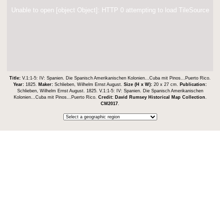
Unable to open [object Object]: HTTP 0 attempting to load TileSource
Title:
V.1:1-5: IV: Spanien. Die Spanisch Amerikanischen Kolonien...Cuba mit Pinos...Puerto Rico.
Year:
1825.
Maker:
Schlieben, Wilhelm Ernst August.
Size (H x W):
20 x 27 cm.
Publication:
Schlieben, Wilhelm Ernst August. 1825. V.1:1-5: IV: Spanien. Die Spanisch Amerikanischen
Kolonien...Cuba mit Pinos...Puerto Rico.
Credit:
David Rumsey Historical Map Collection
.
CM2017
.