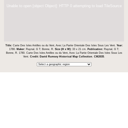
Unable to open [object Object]: HTTP 0 attempting to load TileSource
Title:
Carte Des Isles Antilles ou du Vent, Avec La Partie Orientale Des Isles Sous Les Vent.
Year:
1780.
Maker:
Raynal, G T; Bonne, R.
Size (H x W):
33 x 21 cm.
Publication:
Raynal, G T;
Bonne, R. 1780. Carte Des Isles Antilles ou du Vent, Avec La Partie Orientale Des Isles Sous Les
Vent.
Credit:
David Rumsey Historical Map Collection
.
CM2035
.