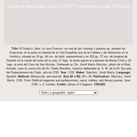
Unable to open [object Object]: HTTP 0 attempting to load TileSource
Title:
El Guarico, alias, el cavo Frances, es una de las colonias y puertos qe. poseen los
Franceses en la parte occidental de la Ysla Española una de la Caribes u de Varlovento en la
América, situada en 19 gs. 44 ms. de lattd. septentrional y en 303 gs. 57 ms. de longitud de
Tenerife en la vanda del norte de la ysla, 17 legs. al oeste quarta al sudoeste de Monte Chriti y 25
legs. al este del Cavo de San Nicolas. Delineado pr. Dn. Josef María Sánchez, pilotin de la Real
Armada, vaxo la corrección de Dn. Pedro Revelles, maestro delineador pr. S. M. de la Rl. Escuela
del Departamento de Cádiz, año de 1783.
Year:
1783.
Maker:
Sánchez, Josef María.
Language:
Spanish.
Medium:
Manuscript, pen-and-ink.
Size (H x W):
38 x 34.
Publication:
Sánchez, Josef
María. 1783. From Political magazine and parliamentary, naval, military, and literary journal, June
1782, v. 3. London.
Credit:
Library of Congress.
CM1453
.